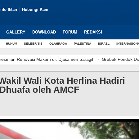
Info Iklan
Hubungi Kami
GALLERY
DOWNLOAD
FORUM
REDAKSI
HUKUM
SELEBRITIS
OLAHRAGA
PALESTINA
ISRAEL
INTERNASION
n Renovasi Makam dr. Djasamen Saragih
Grebek Pondok Diduga Sar
blik Tak Menghakimi, Laporan Polisi Bukan Bukti Bersalah
Wali Ko
kan Kompetensi Petugas Yantek Melalui Upskilling Berbasis Keselama
Wakil Wali Kota Herlina Hadiri
ria 20 Tahun Diduga Cabuli Anak di Kualuh Selatan
Perkuat Sinerg
 Dhuafa oleh AMCF
rda Pertanggungjawaban APBD 2025, Pemkab Siap Meningkatkan Ki
 Junaedi Pembina Upacara Pembukaan Pemusatan Latihan Calon Paskib
migrasi Sumut dan Pemkot Tebing Tinggi Lakukan Penandatanganan Perj
n Lintas Program dan Lintas Sektor Penurunan AKI-AKB sekaligus Laun