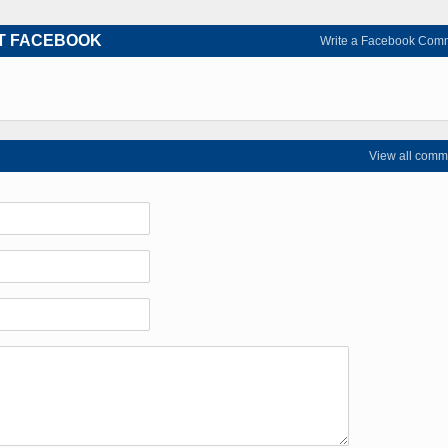
T FACEBOOK
Write a Facebook Com
View all comm