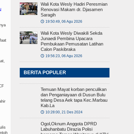
Wali Kota Wesly Hadiri Peresmian
Renovasi Makam dr. Djasamen
N
Saragih
19:50:49, 06 Agu 2026
🕔
nya
Wali Kota Wesly Diwakili Sekda
Junaedi Pembina Upacara
faat
Pembukaan Pemusatan Latihan
Calon Paskibraka
19:56:23, 06 Agu 2026
🕔
at,
BERITA POPULER
MCF
Temuan Mayat korban penculikan
dan Penganiayaan di Dusun Bulu
telang Desa Aek tapa Kec.Marbau
hir
Kab.La
10:28:00, 21 Des 2024
🕔
Ogol,Oknum Anggota DPRD
ulis
Labuhanbatu Dirazia Polisi
ontoh