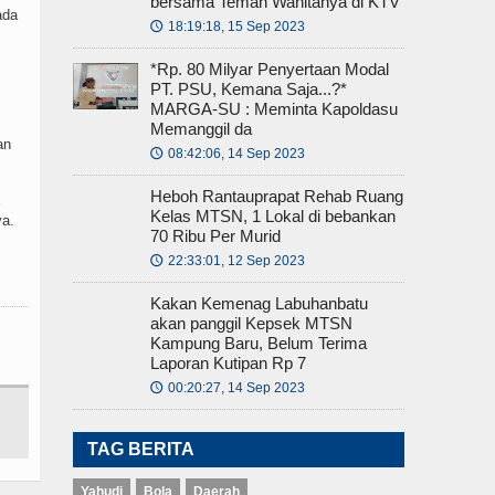
bersama Teman Wanitanya di KTV
ada
18:19:18, 15 Sep 2023
🕔
*Rp. 80 Milyar Penyertaan Modal
PT. PSU, Kemana Saja...?*
MARGA-SU : Meminta Kapoldasu
Memanggil da
an
08:42:06, 14 Sep 2023
🕔
Heboh Rantauprapat Rehab Ruang
Kelas MTSN, 1 Lokal di bebankan
ya.
70 Ribu Per Murid
22:33:01, 12 Sep 2023
🕔
Kakan Kemenag Labuhanbatu
akan panggil Kepsek MTSN
Kampung Baru, Belum Terima
Laporan Kutipan Rp 7
00:20:27, 14 Sep 2023
🕔
TAG BERITA
Yahudi
Bola
Daerah