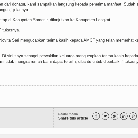
an dari donatur, kami sampaikan langsung kepada penerima manfaat. Sudah 
ngun,” jelasnya.
etap di Kabupaten Samosir, dilanjutkan ke Kabupaten Langkat.
” tukasnya.
Novita Sari mengucapkan terima kasih kepada AMCF yang telah memerhatik
Di sini saya sebagai perwakilan keluarga mengucapkan terima kasih kepada
mi tidak mengira rumah kami dapat terpilih, dibantu untuk diperbaiki," tukasn
Social media





Share this article