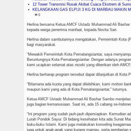
12 Tower Transmisi Rusak Akibat Cuaca Ekstrem di Suma
KELANGKAAN GAS ELPIJI 3 KG DI MARBAU MAKIN
0
Herlina bersama Ketua AMCF Ustadz Muhammad Ali Bashar 
kepada warga penerima manfaat, kepada Novita Sari.
Herlina dalam sambutannya mengatakan, Pemerintah Kota (
bagi masyarakat.
“Mewakili Pemerintah Kota Pematangsiantar, saya menyampa
Beruntungnya Kota Pematangsiantar. Dengan adanya program
kami ucapkan selamat atas rezeki yang diberikan oleh AMCF,
Herlina berharap program tersebut dapat dilanjutkan di Kota 
“Bilamana ada kuota yang dapat dilebihkan, kami mohon ba
maupun kami yang ada di Kota Pematangsiantar,” tuturnya.
Ketua AMCF Ustadz Muhammad Ali Bashar Sambo menjelaskan,
juga bagian kemanusiaan. Saat ini, ada 15 cabang se-Indone
“Ini program yang sudah jauh-jauh dipersiapkan. Kemudian 
Lurah Pondok Sayur. Di bidang kesehatan kita ada Sunat Mass
buku-buku Islami. Kami juga melakukan konseling keagamaan
juga untuk anak-anak yang kurang mampu, serta pemberian s