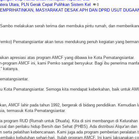
tera Utara, PLN Gerak Cepat Pulihkan Sistem Kel
0
 MEMPRIHATINKAN, MASYARAKAT DESAK APH DAN DPRD USUT DUGAA
Sambo melakukan serah terima dan membuka pintu rumah, dan memberikan
Pemko) Pematangsiantar akan terus mendukung penuh kegiatan yang berman
ikan apresiasi atas program AMCF yang dibawa ke Kota Pematangsiantar.
-program AMCF ini, kami Pemko sangat bersyukur. Bagi ibu penerima manfa
” katanya.
Pematangsiantar.
ntu Kota Pematangsiantar. Semoga kita mendapat keberkahan, baik untuk A
 AMCF lahir pada tahun 1992, bergerak di bidang pendidikan. Kemudian la
sia, termasuk Kota Pematangsiantar.
ada program RUD (Rumah untuk Dhuafa). Kita di sini membangun di Kelurahan
al dan perilaku hidup Bersih dan Sehat (PHBS). Ada distribusi Alqur'an dan
 serta pelatihan kebencanaan. Kami juga ada program pemberian peralatan t
embako kebutuhan sehari-hari. Itulah program AMCF. Ini kami laksanakan c