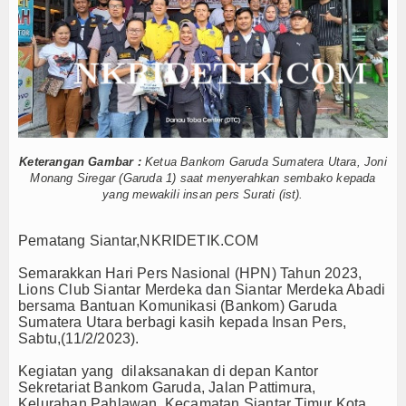
astik Klip Diamankan
Agenda
ga Cabuli Anak di Kualuh Selatan
 Pemkot Tebing Tinggi Lakukan Penandatanganan Perja
Index Berita
i, Laporan Polisi Bukan Bukti Bersalah
 Harus Menjadi Rumah Bersama
Video
awaban APBD 2025, Pemkab Siap Meningkatkan Kinerja Pemb
Gallery
an Lintas Sektor Penurunan AKI-AKB sekaligus Launch
tugas Yantek Melalui Upskilling Berbasis Keselamatan
Keterangan Gambar :
Ketua Bankom Garuda Sumatera Utara, Joni
Download
Monang Siregar (Garuda 1) saat menyerahkan sembako kepada
Upacara Pembukaan Pemusatan Latihan Calon Paskibraka
yang mewakili insan pers Surati (ist).
dr. Djasamen Saragih
Forum
astik Klip Diamankan
Pematang Siantar,NKRIDETIK.COM
ga Cabuli Anak di Kualuh Selatan
Redaksi
 Pemkot Tebing Tinggi Lakukan Penandatanganan Perja
Semarakkan Hari Pers Nasional (HPN) Tahun 2023,
Lions Club Siantar Merdeka dan Siantar Merdeka Abadi
i, Laporan Polisi Bukan Bukti Bersalah
bersama Bantuan Komunikasi (Bankom) Garuda
 Harus Menjadi Rumah Bersama
Sumatera Utara berbagi kasih kepada Insan Pers,
awaban APBD 2025, Pemkab Siap Meningkatkan Kinerja Pemb
Sabtu,(11/2/2023).
an Lintas Sektor Penurunan AKI-AKB sekaligus Launch
Kegiatan yang dilaksanakan di depan Kantor
tugas Yantek Melalui Upskilling Berbasis Keselamatan
Sekretariat Bankom Garuda, Jalan Pattimura,
Kelurahan Pahlawan Kecamatan Siantar Timur Kota