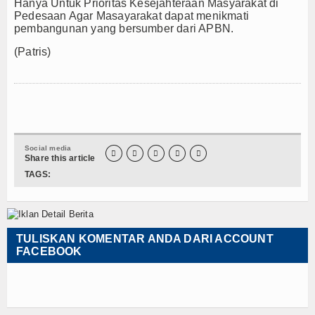
Hanya Untuk Prioritas Kesejahteraan Masyarakat di
Pedesaan Agar Masayarakat dapat menikmati
pembangunan yang bersumber dari APBN.
(Patris)
Social media





Share this article
TAGS:
TULISKAN KOMENTAR ANDA DARI ACCOUNT
FACEBOOK