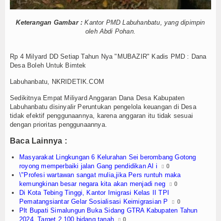
Keterangan Gambar :
Kantor PMD Labuhanbatu, yang dipimpin
oleh Abdi Pohan.
Rp 4 Milyard DD Setiap Tahun Nya "MUBAZIR" Kadis PMD : Dana
Desa Boleh Untuk Bimtek
Labuhanbatu, NKRIDETIK.COM
Sedikitnya Empat Miliyard Anggaran Dana Desa Kabupaten
Labuhanbatu disinyalir Peruntukan pengelola keuangan di Desa
tidak efektif penggunaannya, karena anggaran itu tidak sesuai
dengan prioritas penggunaannya.
Baca Lainnya :
Masyarakat Lingkungan 6 Kelurahan Sei berombang Gotong
royong memperbaiki jalan Gang pendidikan Al i
0
\"Profesi wartawan sangat mulia,jika Pers runtuh maka
kemungkinan besar negara kita akan menjadi neg
0
Di Kota Tebing Tinggi, Kantor Imigrasi Kelas II TPI
Pematangsiantar Gelar Sosialisasi Keimigrasian P
0
Plt Bupati Simalungun Buka Sidang GTRA Kabupaten Tahun
2024, Target 2.100 bidang tanah
0