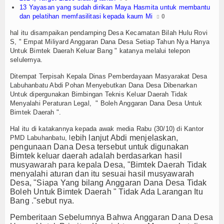
13 Yayasan yang sudah dirikan Maya Hasmita untuk membantu
dan pelatihan memfasilitasi kepada kaum Mi
0
hal itu disampaikan pendamping Desa Kecamatan Bilah Hulu Rovi
S, " Empat Miliyard Anggaran Dana Desa Setiap Tahun Nya Hanya
Untuk Bimtek Daerah Keluar Bang " katanya melalui telepon
selulernya.
Ditempat Terpisah Kepala Dinas Pemberdayaan Masyarakat Desa
Labuhanbatu Abdi Pohan Menyebutkan Dana Desa Dibenarkan
Untuk dipergunakan Bimbingan Teknis Keluar Daerah Tidak
Menyalahi Peraturan Legal, " Boleh Anggaran Dana Desa Untuk
Bimtek Daerah ".
Hal itu di katakannya kepada awak media Rabu (30/10) di Kantor
ebih lanjut Abdi menjelaskan,
PMD Labuhanbatu, l
pengunaan Dana Desa tersebut untuk digunakan
Bimtek keluar daerah adalah berdasarkan hasil
musyawarah para kepala Desa, "Bimtek Daerah Tidak
menyalahi aturan dan itu sesuai hasil musyawarah
Desa, "Siapa Yang bilang Anggaran Dana Desa Tidak
Boleh Untuk Bimtek Daerah " Tidak Ada Larangan Itu
Bang ."sebut nya.
Pemberitaan Sebelumnya Bahwa Anggaran Dana Desa