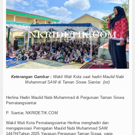
 2025, Pemkab Siap Meningkatkan Kinerja Pemb
Agenda
ktor Penurunan AKI-AKB sekaligus Launch
dan Pejabat Fungsional
Index Berita
 Dr. Hisyam Kamil
n Ramah Anak
Video
ingatan HUT ke-81 Kemerdekaan RI
Gallery
kasi Peningkatan Kualitas SDM BKMT
ng Tinggi Lakukan Penandatanganan Perja
Download
olisi Bukan Bukti Bersalah
di Rumah Bersama
Forum
 2025, Pemkab Siap Meningkatkan Kinerja Pemb
Keterangan Gambar :
Wakil Wali Kota saat hadiri Maulid Nabi
Muhammad SAW di Taman Siswa Siantar. (ist)
ktor Penurunan AKI-AKB sekaligus Launch
Redaksi
dan Pejabat Fungsional
 Dr. Hisyam Kamil
Herlina Hadiri Maulid Nabi Muhammad di Perguruan Taman Siswa
Pematangsiantar
n Ramah Anak
ingatan HUT ke-81 Kemerdekaan RI
P. Siantar, NKRIDETIK.COM
kasi Peningkatan Kualitas SDM BKMT
Wakil Wali Kota Pematangsiantar Herlina menghadiri dan
ng Tinggi Lakukan Penandatanganan Perja
mengapresiasi Peringatan Maulid Nabi Muhammad SAW
1447H⁠/Tahun 2025 Yayasan Perguruan Taman Siswa, yang