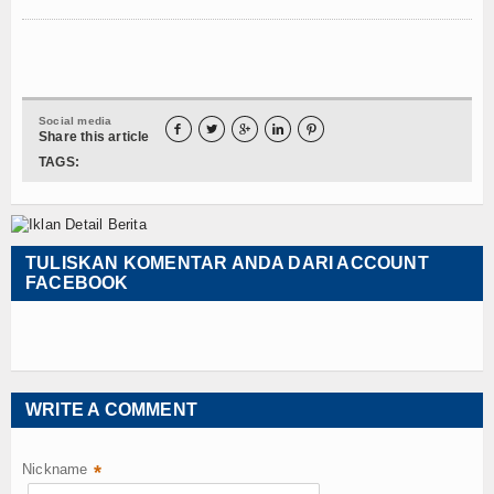
Social media





Share this article
TAGS:
TULISKAN KOMENTAR ANDA DARI ACCOUNT
FACEBOOK
WRITE A COMMENT
Nickname
*