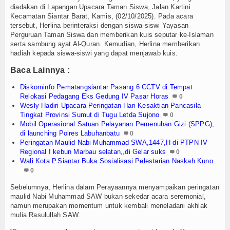
diadakan di Lapangan Upacara Taman Siswa, Jalan Kartini
Kecamatan Siantar Barat, Kamis, (02/10/2025). Pada acara
tersebut, Herlina berinteraksi dengan siswa-siswi Yayasan
Perguruan Taman Siswa dan memberikan kuis seputar ke-Islaman
serta sambung ayat Al-Quran. Kemudian, Herlina memberikan
hadiah kepada siswa-siswi yang dapat menjawab kuis.
Baca Lainnya :
Diskominfo Pematangsiantar Pasang 6 CCTV di Tempat
Relokasi Pedagang Eks Gedung IV Pasar Horas
0
Wesly Hadiri Upacara Peringatan Hari Kesaktian Pancasila
Tingkat Provinsi Sumut di Tugu Letda Sujono
0
Mobil Operasional Satuan Pelayanan Pemenuhan Gizi (SPPG),
di launching Polres Labuhanbatu
0
Peringatan Maulid Nabi Muhammad SWA,1447,H di PTPN IV
Regional I kebun Marbau selatan,,di Gelar suks
0
Wali Kota P.Siantar Buka Sosialisasi Pelestarian Naskah Kuno
0
Sebelumnya, Herlina dalam Perayaannya menyampaikan peringatan
maulid Nabi Muhammad SAW bukan sekedar acara seremonial,
namun merupakan momentum untuk kembali meneladani akhlak
mulia Rasulullah SAW.