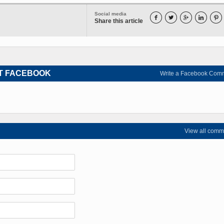
Social media





Share this article
T FACEBOOK
Write a Facebook Com
View all comm