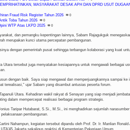
 MEMPRIHATINKAN, MASYARAKAT DESAK APH DAN DPRD USUT DUGAA
iran Fraud Risk Register Tahun 2026
0
 Antik Toba Tahun 2026
0
 Opini WTP Atas LKPD 2025
0
masyarakat, dan pemangku kepentingan lainnya, Sabam Rajagukguk menegaska
aerah merupakan kunci utama percepatan pembangunan.
inya dengan pemerintah pusat sehingga terbangun kolaborasi yang kuat unt
ra Utara tersebut juga menyatakan kesiapannya untuk mengawali berbagai us
ian.
disusun dengan baik. Saya siap mengawal dan memperjuangkannya sampai ke 
 terealisasi," ujar Sabam yang disambut antusias peserta forum.
apanuli Utara. Kehadiran wakil rakyat di Senayan yang siap menjadi jembat
nting dalam mempercepat realisasi berbagai program strategis.
Jonius Taripar Hutabarat, S.Si., M.Si., ini menghadirkan sejumlah narasumber
an pelaksanaan pembangunan.
rtini Nahampun, kegiatan tersebut dipandu oleh Prof. Dr. Ir. Manlian Ronald 
UTA'45 Jakarta sekaligus praktisi di Kementerian Pekerjaan Umum.