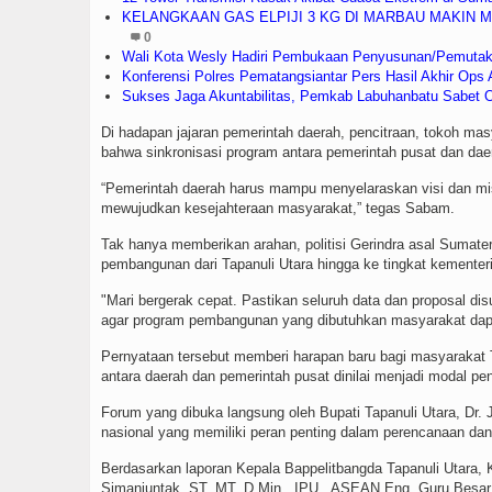
KELANGKAAN GAS ELPIJI 3 KG DI MARBAU MAKIN
0
Wali Kota Wesly Hadiri Pembukaan Penyusunan/Pemutakh
Konferensi Polres Pematangsiantar Pers Hasil Akhir Ops
Sukses Jaga Akuntabilitas, Pemkab Labuhanbatu Sabet
Di hadapan jajaran pemerintah daerah, pencitraan, tokoh 
bahwa sinkronisasi program antara pemerintah pusat dan d
“Pemerintah daerah harus mampu menyelaraskan visi dan mis
mewujudkan kesejahteraan masyarakat,” tegas Sabam.
Tak hanya memberikan arahan, politisi Gerindra asal Sumate
pembangunan dari Tapanuli Utara hingga ke tingkat kementer
"Mari bergerak cepat. Pastikan seluruh data dan proposal 
agar program pembangunan yang dibutuhkan masyarakat dapat
Pernyataan tersebut memberi harapan baru bagi masyarakat T
antara daerah dan pemerintah pusat dinilai menjadi modal pe
Forum yang dibuka langsung oleh Bupati Tapanuli Utara, Dr. 
nasional yang memiliki peran penting dalam perencanaan d
Berdasarkan laporan Kepala Bappelitbangda Tapanuli Utara, Ka
Simanjuntak, ST, MT, D.Min., IPU., ASEAN Eng, Guru Besar 