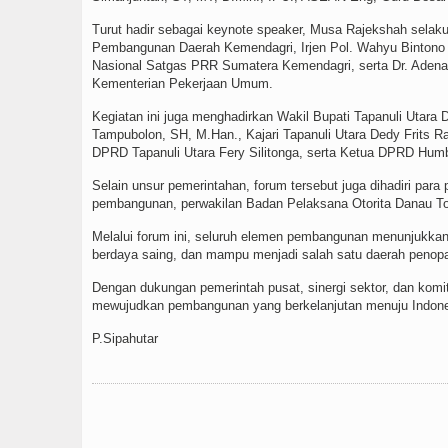
Turut hadir sebagai keynote speaker, Musa Rajekshah selaku
Pembangunan Daerah Kemendagri, Irjen Pol. Wahyu Bintono
Nasional Satgas PRR Sumatera Kemendagri, serta Dr. Adena
Kementerian Pekerjaan Umum.
Kegiatan ini juga menghadirkan Wakil Bupati Tapanuli Utara
Tampubolon, SH, M.Han., Kajari Tapanuli Utara Dedy Frits 
DPRD Tapanuli Utara Fery Silitonga, serta Ketua DPRD Hum
Selain unsur pemerintahan, forum tersebut juga dihadiri para
pembangunan, perwakilan Badan Pelaksana Otorita Danau To
Melalui forum ini, seluruh elemen pembangunan menunjukka
berdaya saing, dan mampu menjadi salah satu daerah peno
Dengan dukungan pemerintah pusat, sinergi sektor, dan kom
mewujudkan pembangunan yang berkelanjutan menuju Indon
P.Sipahutar