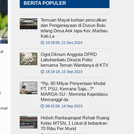
BERITA POPULER
Temuan Mayat korban penculikan
dan Penganiayaan di Dusun Bulu
telang Desa Aek tapa Kec.Marbau
Kab.La
10:28:00, 21 Des 2024
🕔
uk
Ogol,Oknum Anggota DPRD
Labuhanbatu Dirazia Polisi
bersama Teman Wanitanya di KTV
18:19:18, 15 Sep 2023
🕔
*Rp. 80 Milyar Penyertaan Modal
PT. PSU, Kemana Saja...?*
i
MARGA-SU : Meminta Kapoldasu
Memanggil da
08:42:06, 14 Sep 2023
🕔
ional
Heboh Rantauprapat Rehab Ruang
Kelas MTSN, 1 Lokal di bebankan
70 Ribu Per Murid