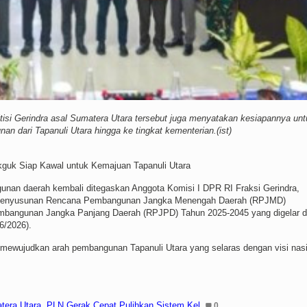
isi Gerindra asal Sumatera Utara tersebut juga menyatakan kesiapannya unt
n dari Tapanuli Utara hingga ke tingkat kementerian.(ist)
kguk Siap Kawal untuk Kemajuan Tapanuli Utara
n daerah kembali ditegaskan Anggota Komisi I DPR RI Fraksi Gerindra,
 Penyusunan Rencana Pembangunan Jangka Menengah Daerah (RPJMD)
mbangunan Jangka Panjang Daerah (RPJPD) Tahun 2025-2045 yang digelar d
6/2026).
 mewujudkan arah pembangunan Tapanuli Utara yang selaras dengan visi nas
tera Utara, PLN Gerak Cepat Pulihkan Sistem Kel
0