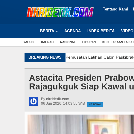
Tentang Kami
BERITA
AGENDA
INDEX BERITA
VIDEO
YAHUDI
DAERAH
NASIONAL
HIBURAN
KECELAKAAN LALUL
Wali Kota Wesly Hadiri Peresmia
BREAKING NEWS
Kuasa Hukum Naga Tutur Minta Pu
PLN UP3 Pematangsiantar Tingkat
Astacita Presiden Prabo
Modus Beri Uang Teman Korban, P
Rajagukguk Siap Kawal u
DPRD Labuhanbatu Sahkan Ranpe
Wali Kota Wesly Diwakili Sekda
By
nkridetik.com
Perkuat Sinergi, Kanwil Ditjen I
06 Jun 2026, 14:03:55 WIB
NASIONAL
Dinkes P.Siantar Gelar Pertemua