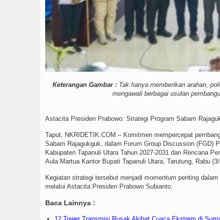
Keterangan Gambar :
Tak hanya memberikan arahan, polit
mengawali berbagai usulan pembanguna
Astacita Presiden Prabowo: Strategi Program Sabam Rajagu
Taput, NKRIDETIK.COM – Komitmen mempercepat pembanguna
Sabam Rajagukguk, dalam Forum Group Discussion (FGD)
Kabupaten Tapanuli Utara Tahun 2027-2031 dan Rencana Pe
Aula Martua Kantor Bupati Tapanuli Utara, Tarutung, Rabu (3/
Kegiatan strategi tersebut menjadi momentum penting dalam
melalui Astacita Presiden Prabowo Subianto.
Baca Lainnya :
12 Tower Transmisi Rusak Akibat Cuaca Ekstrem di Suma