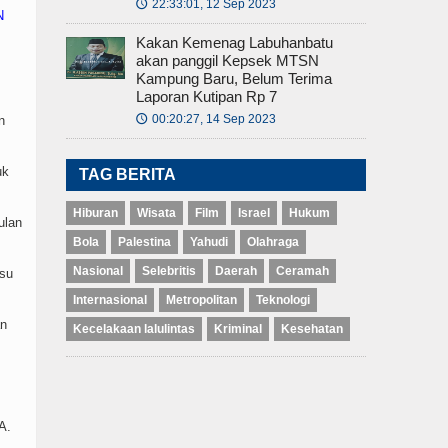
22:33:01, 12 Sep 2023
🕔
N
Kakan Kemenag Labuhanbatu
akan panggil Kepsek MTSN
Kampung Baru, Belum Terima
Laporan Kutipan Rp 7
00:20:27, 14 Sep 2023
n
🕔
uk
TAG BERITA
Hiburan
Wisata
Film
Israel
Hukum
ulan
Bola
Palestina
Yahudi
Olahraga
Nasional
Selebritis
Daerah
Ceramah
isu
Internasional
Metropolitan
Teknologi
an
Kecelakaan lalulintas
Kriminal
Kesehatan
A.