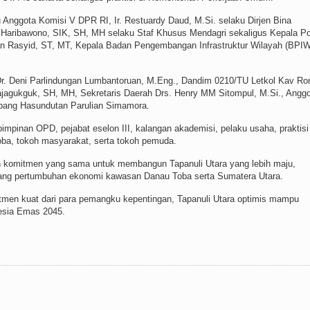
 Anggota Komisi V DPR RI, Ir. Restuardy Daud, M.Si. selaku Dirjen Bina
 Haribawono, SIK, SH, MH selaku Staf Khusus Mendagri sekaligus Kepala P
n Rasyid, ST, MT, Kepala Badan Pengembangan Infrastruktur Wilayah (BPIW
 Dr. Deni Parlindungan Lumbantoruan, M.Eng., Dandim 0210/TU Letkol Kav Ro
Rajagukguk, SH, MH, Sekretaris Daerah Drs. Henry MM Sitompul, M.Si., Angg
bang Hasundutan Parulian Simamora.
 pimpinan OPD, pejabat eselon III, kalangan akademisi, pelaku usaha, praktisi
ba, tokoh masyarakat, serta tokoh pemuda.
n komitmen yang sama untuk membangun Tapanuli Utara yang lebih maju,
pang pertumbuhan ekonomi kawasan Danau Toba serta Sumatera Utara.
itmen kuat dari para pemangku kepentingan, Tapanuli Utara optimis mampu
esia Emas 2045.